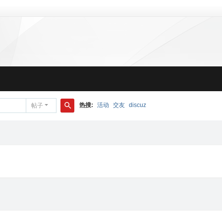
热搜:
活动
交友
discuz
帖子
搜
索