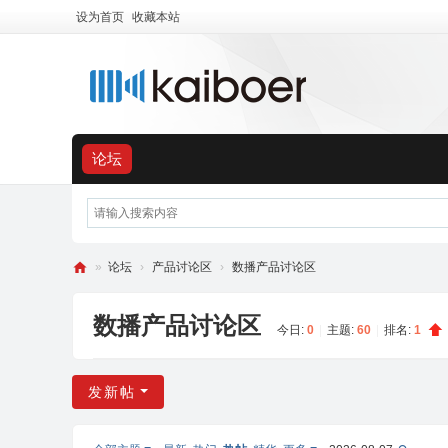
设为首页
收藏本站
论坛
»
论坛
›
产品讨论区
›
数播产品讨论区
开
数播产品讨论区
博
今日:
0
|
主题:
60
|
排名:
1
尔
用
发新帖
户
交