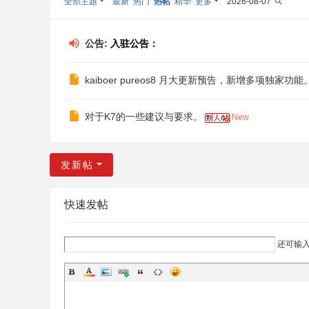
全部主题
最新
热门
热帖
精华
更多
2026-08-07
流
论
公告:
入驻公告：
坛
kaiboer pureos8 月大更新预告，新增多项独家功能
对于K7的一些建议与要求。
New
发新帖
快速发帖
还可输