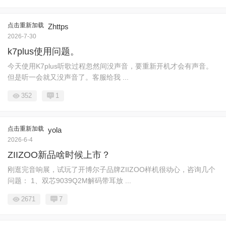
点击重新加载
Zhttps
2026-7-30
k7plus使用问题。
今天使用K7plus听歌过程忽然间没声音，要重新开机才会有声音。
但是听一会就又没声音了。客服给我 ...
352
1
点击重新加载
yola
2026-6-4
ZIIZOO新品啥时候上市？
刚逛完音响展，试玩了开博尔子品牌ZIIZOO样机很动心，咨询几个
问题： 1、双芯9039Q2M解码带耳放 ...
2671
7