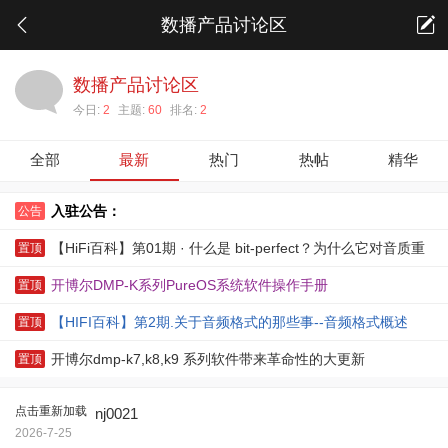
数播产品讨论区
数播产品讨论区
今日:
2
主题:
60
排名:
2
全部
最新
热门
热帖
精华
入驻公告：
公告
【HiFi百科】第01期 · 什么是 bit-perfect？为什么它对音质重
置顶
要？
开博尔DMP-K系列PureOS系统软件操作手册
置顶
【HIFI百科】第2期.关于音频格式的那些事--音频格式概述
置顶
开博尔dmp-k7,k8,k9 系列软件带来革命性的大更新
置顶
点击重新加载
nj0021
2026-7-25