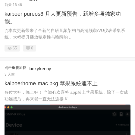
前天 16:46
kaiboer pureos8 月大更新预告，新增多项独家功
能。
[*]本次更新带来了全新的自研音频架构与高清频谱/VU仪表采集系
统，大幅提升播放稳定性与唤醒响 ...
65
0
点击重新加载
luckykenny
3 天前
kaiboerhome-mac.pkg 苹果系統連不上
各位大神，晚上好！ 当满心欢喜将 app装上苹果系统，除了一次成
功连接后，再来就一直无法连接 K ...