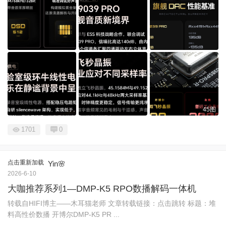
45图
1701
0
点击重新加载
Yin🌸
2026-6-10
大咖推荐系列1—DMP-K5 RPO数播解码一体机
转载自HIFI博主——木耳猫老师 文章转载链接：点击跳转 标题：堆
料高性价数播 开博尔DMP-K5 PR ...