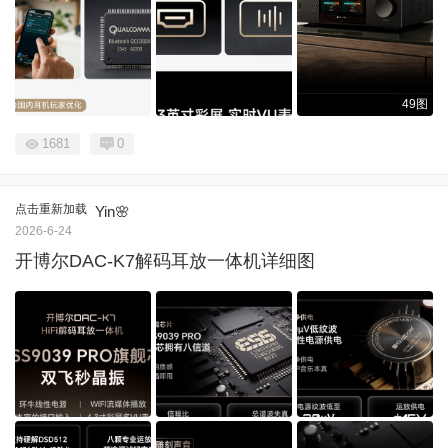
49图
1681
0
点击重新加载
Yin🌸
2026-6-24
开博尔DAC-K7解码耳放一体机详细图