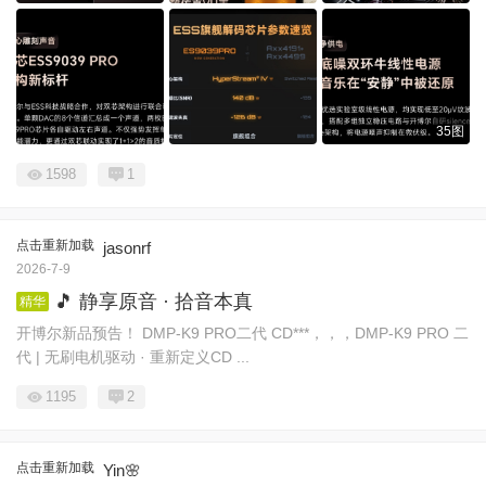
35图
1598
1
点击重新加载
jasonrf
2026-7-9
🎵 静享原音 · 拾音本真
精华
开博尔新品预告！ DMP-K9 PRO二代 CD***，，，DMP-K9 PRO 二
代 | 无刷电机驱动 · 重新定义CD ...
1195
2
点击重新加载
Yin🌸