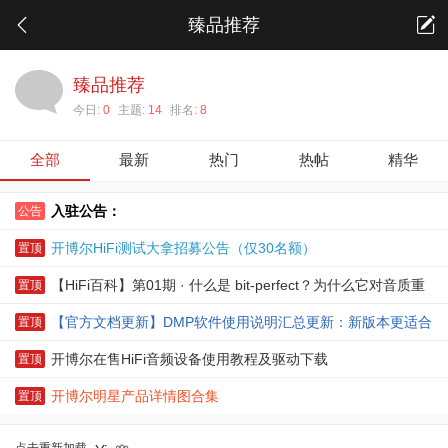
臻品推荐
臻品推荐
今日:
0
主题:
14
排名:
8
全部
最新
热门
热帖
精华
入驻公告：
公告
开博尔HiFi测试大拿招募公告（仅30名额）
置顶
【HiFi百科】第01期 · 什么是 bit-perfect？为什么它对音质重
置顶
要？
【官方文档更新】DMP软件使用说明汇总更新：新版本更适合
置顶
快速上手
开博尔在售HiFi音频设备使用教程及驱动下载
置顶
开博尔明星产品详情图合集
置顶