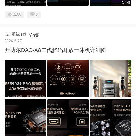
57图
2100
6
点击重新加载
Yin🌸
2026-6-27
开博尔DAC-A8二代解码耳放一体机详细图