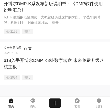
开博尔DMP-K系发布新版说明书：《DMP软件使用
说明汇总》
玩HiFi数播的老烧朋友，大概都经历过这样的阶段。 早些年的时
候，机器到手，只能本地播放，想开 ...
2185
4
点击重新加载
Yin🌸
2026-6-16
618入手开博尔DMP-K8纯数字转盘 未来免费升级八
核主板！
2094
3
首页
消息
发现
我的