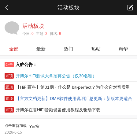
活动板块
活动板块
今日:
0
主题:
2
排名:
9
全部
最新
热门
热帖
精华
入驻公告：
公告
开博尔HiFi测试大拿招募公告（仅30名额）
置顶
【HiFi百科】第01期 · 什么是 bit-perfect？为什么它对音质重
置顶
要？
【官方文档更新】DMP软件使用说明汇总更新：新版本更适合
置顶
快速上手
开博尔在售HiFi音频设备使用教程及驱动下载
置顶
点击重新加载
Yin🌸
2026-6-15