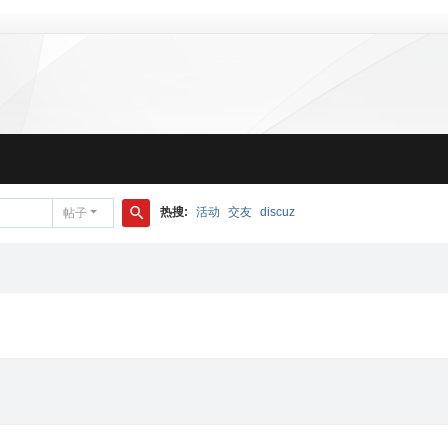
热搜:
活动
交友
discuz
帖子
搜
索