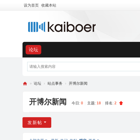
设为首页
收藏本站
论坛
»
论坛
›
站点事务
›
开博尔新闻
开
开博尔新闻
博
今日:
0
|
主题:
18
|
排名:
2
尔
用
发新帖
户
交