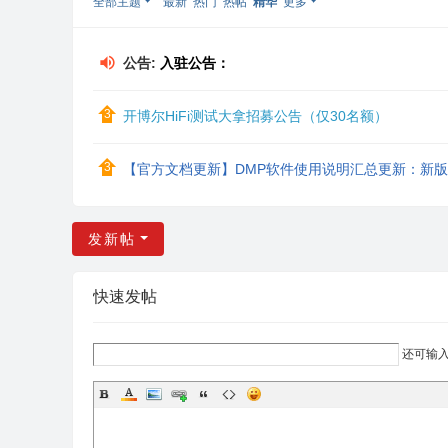
全部主题
最新
热门
热帖
精华
更多
流
论
公告:
入驻公告：
坛
开博尔HiFi测试大拿招募公告（仅30名额）
【官方文档更新】DMP软件使用说明汇总更新：新
发新帖
快速发帖
还可输