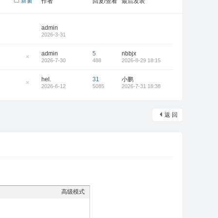
新窗
作者
回复/查看
最后发表
admin
2026-3-31
admin
5
nbbjx
2026-7-30
488
2026-8-29 18:15
隐
藏
置
hel.
31
小鹏
顶
帖
2026-6-12
5085
2026-7-31 18:38
隐
藏
置
顶
帖
返 回
高级模式