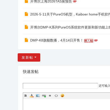
开博尔上海2026TAS展预告
2026·5·11关于PureOS机型，Kaiboer home手
开博尔DMP-K系列PureOS系统软件更新和新功能上
DMP-K8旗舰数播，4月14日开售！
发新帖
快速发帖
还可输