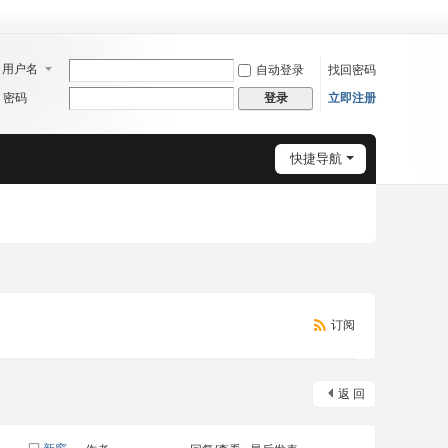
用户名
自动登录
找回密码
密码
立即注册
登录
快捷导航
订阅
返 回