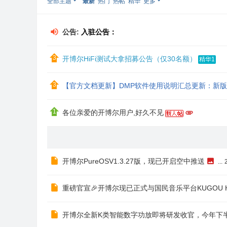
全部主题
最新
热门
热帖
精华
更多
流
论
公告:
入驻公告：
坛
开博尔HiFi测试大拿招募公告（仅30名额）
精华1
【官方文档更新】DMP软件使用说明汇总更新：新
各位亲爱的开博尔用户,好久不见
开博尔PureOSV1.3.27版，现已开启空中推送
...
重磅官宣🎉开博尔现已正式与国民音乐平台KUGOU H
开博尔全新K类智能数字功放即将研发收官，今年下