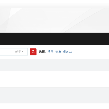
热搜:
活动
交友
discuz
帖子
搜
索