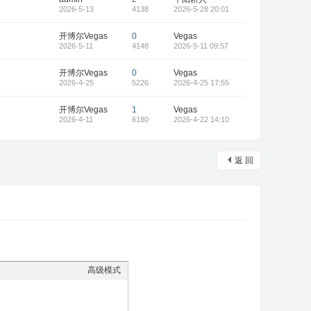
2026-5-13
4138
2026-5-28 20:01
开博尔Vegas
0
Vegas
2026-5-11
4148
2026-5-11 09:57
开博尔Vegas
0
Vegas
2026-4-25
5226
2026-4-25 17:55
开博尔Vegas
1
Vegas
2026-4-11
6180
2026-4-22 14:10
返 回
高级模式