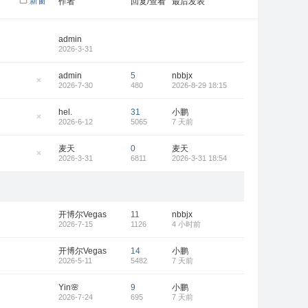
新窗
作者
回复/查看
最后发表
admin
2026-3-31
admin
5
nbbjx
2026-7-30
480
2026-8-29 18:15
隐
藏
置
hel.
31
小鹏
顶
帖
2026-6-12
5065
7 天前
隐
藏
置
麦天
0
麦天
顶
帖
2026-3-31
6811
2026-3-31 18:54
隐
藏
置
顶
帖
开博尔Vegas
11
nbbjx
2026-7-15
1126
4 小时前
开博尔Vegas
14
小鹏
2026-5-11
5482
7 天前
Yin🌸
9
小鹏
2026-7-24
695
7 天前