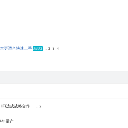
版本更适合快速上手
...
2
3
4
精华2
2
iFi达成战略合作！
...
2
半年量产