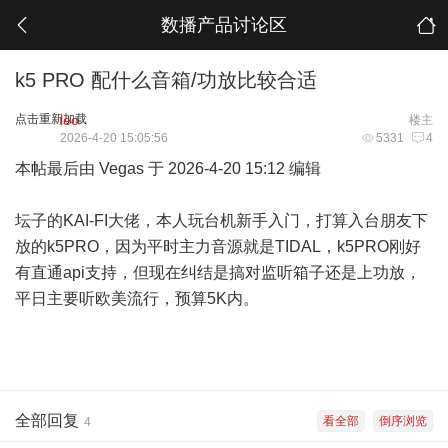
数播产品讨论区
k5 PRO 配什么音箱/功放比较合适
点击重新加载
leo
楼主
2026-4-20 15:05:56
5331
4
本帖最后由 Vegas 于 2026-4-20 15:12 编辑
坛子的KAI-FI大佬，本人玩台机新手入门，打算入台朋友下
放的k5PRO，因为平时主力音源就是TIDAL，k5PRO刚好
有直通api支持，但现在纠结是搞对监听箱子还是上功放，
平日主要听欧美流行，预算5K内。
全部回复
看全部
倒序浏览
4