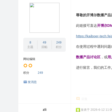
流
论
尊敬的开博尔数播产品
坛
此链接可直达
开博尔DM
https://kaiboer-tech
8
49
249
在使用过程中遇到问题
主题
回帖
积分
数播产品讨论区
，或
用
网站编辑
进行留言，我们的工作
积分
249
发消息
回复
zli
发表于 2026-6-12 11:0