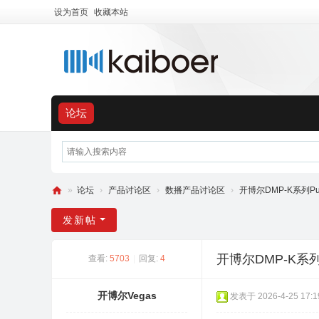
设为首页
收藏本站
论坛
»
论坛
›
产品讨论区
›
数播产品讨论区
›
开博尔DMP-K系列P
开
发新帖
博
尔
开博尔DMP-K系
查看:
5703
|
回复:
4
用
户
开博尔Vegas
发表于 2026-4-25 17:1
交