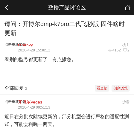
数播产品讨论区
请问：开博尔dmp-k7pro二代飞秒版 固件啥时
更新
点击重新加载
rzhanvy
楼主
2026-4-28 15:38:12
4152
2
看别的型号都更新了，有点撒急。
全部回复
看全部
倒序浏览
2
点击重新加载
开博尔Vegas
沙发
2026-4-29 09:51:13
近日在分批次陆续更新的，部分机型会进行严格的适配性测
试，可能会稍晚一两天。