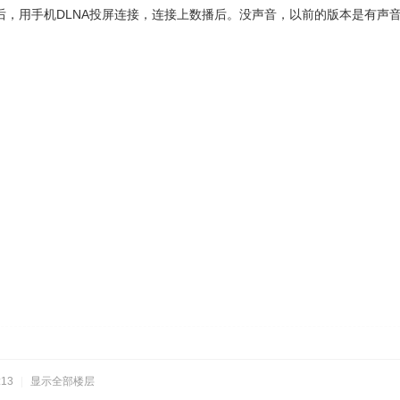
新后，用手机DLNA投屏连接，连接上数播后。没声音，以前的版本是有声
:13
|
显示全部楼层