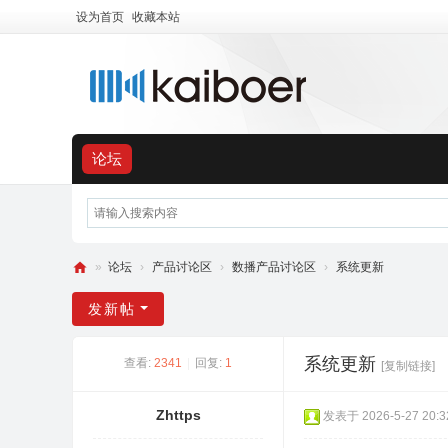
设为首页
收藏本站
论坛
»
论坛
›
产品讨论区
›
数播产品讨论区
›
系统更新
开
发新帖
博
尔
系统更新
查看:
2341
|
回复:
1
[复制链接]
用
户
Zhttps
发表于 2026-5-27 20:3
交