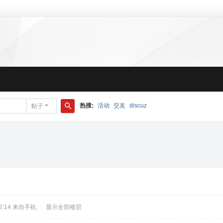
热搜:
活动
交友
discuz
帖子
搜
索
2:14
来自手机
|
显示全部楼层